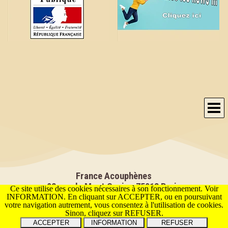
Sauter le menu
France Acouphènes
92 rue du Mont Cenis - 75018 Paris
Ce site utilise des cookies nécessaires à son fonctionnement. Voir
INFORMATION. En cliquant sur ACCEPTER, ou en poursuivant
votre navigation autrement, vous consentez à l'utilisation de cookies.
Tel: 01 42 05 01 46
du lundi au Vendredi de 9h à 20h
Sinon, cliquez sur REFUSER.
INFORMATION